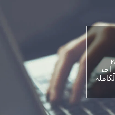
w
 احد
لكاملة